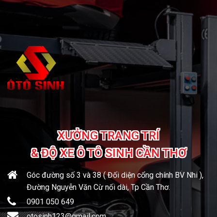
XƯỞNG TRANG TRÍ
& ĐỘ XE Ô TÔ SINH CẦN THƠ
Góc đường số 3 và 38 ( Đối diện cổng chính BV Nhi ),
Đường Nguyễn Văn Cừ nối dài, Tp Cần Thơ.
0901 050 649
otosinh123@gmail.com