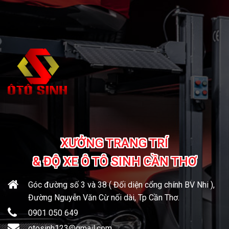
XƯỞNG TRANG TRÍ
& ĐỘ XE Ô TÔ SINH CẦN THƠ
Góc đường số 3 và 38 ( Đối diện cổng chính BV Nhi ),
Đường Nguyễn Văn Cừ nối dài, Tp Cần Thơ.
0901 050 649
otosinh123@gmail.com