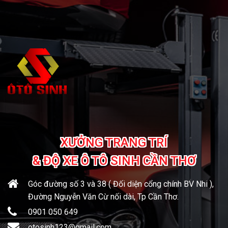
XƯỞNG TRANG TRÍ
& ĐỘ XE Ô TÔ SINH CẦN THƠ
Góc đường số 3 và 38 ( Đối diện cổng chính BV Nhi ),
Đường Nguyễn Văn Cừ nối dài, Tp Cần Thơ.
0901 050 649
otosinh123@gmail.com