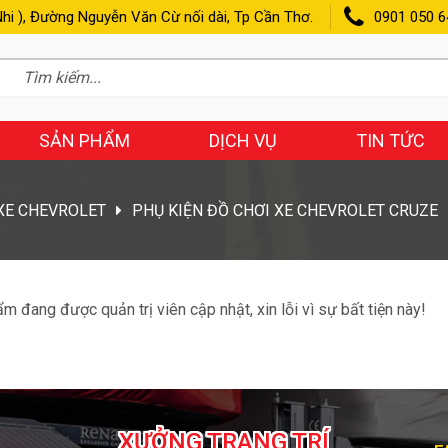
hi ), Đường Nguyễn Văn Cừ nối dài, Tp Cần Thơ.
0901 050 6
SẢN PHẨM
DỊCH VỤ
TIN TỨC
 XE CHEVROLET
PHỤ KIỆN ĐỒ CHƠI XE CHEVROLET CRUZE
m đang được quản trị viên cập nhật, xin lỗi vì sự bất tiện này!
XƯỞNG TRANG TRÍ